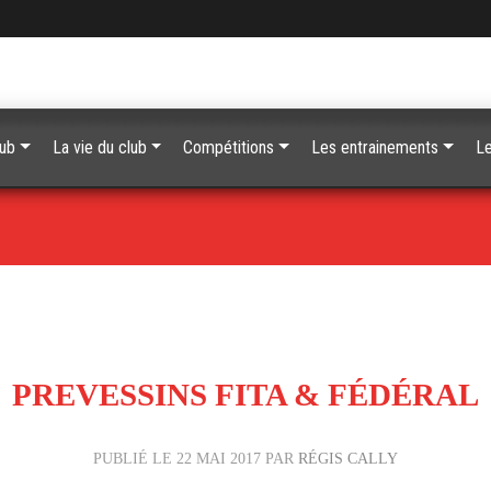
lub
La vie du club
Compétitions
Les entrainements
Le
PREVESSINS FITA & FÉDÉRAL
PUBLIÉ LE
22 MAI 2017
PAR
RÉGIS CALLY