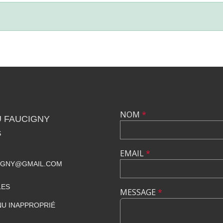
NOM
*
U FAUCIGNY
S
EMAIL
*
IGNY@GMAIL.COM
LES
MESSAGE
*
U INAPPROPRIÉ