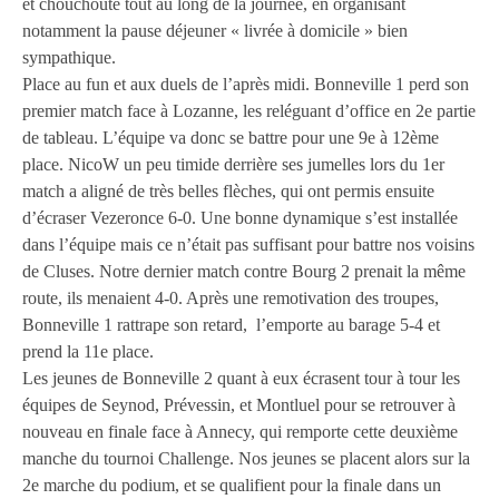
et chouchouté tout au long de la journée, en organisant
notamment la pause déjeuner « livrée à domicile » bien
sympathique.
Place au fun et aux duels de l’après midi. Bonneville 1 perd son
premier match face à Lozanne, les reléguant d’office en 2e partie
de tableau. L’équipe va donc se battre pour une 9e à 12ème
place. NicoW un peu timide derrière ses jumelles lors du 1er
match a aligné de très belles flèches, qui ont permis ensuite
d’écraser Vezeronce 6-0. Une bonne dynamique s’est installée
dans l’équipe mais ce n’était pas suffisant pour battre nos voisins
de Cluses. Notre dernier match contre Bourg 2 prenait la même
route, ils menaient 4-0. Après une remotivation des troupes,
Bonneville 1 rattrape son retard, l’emporte au barage 5-4 et
prend la 11e place.
Les jeunes de Bonneville 2 quant à eux écrasent tour à tour les
équipes de Seynod, Prévessin, et Montluel pour se retrouver à
nouveau en finale face à Annecy, qui remporte cette deuxième
manche du tournoi Challenge. Nos jeunes se placent alors sur la
2e marche du podium, et se qualifient pour la finale dans un