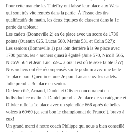
Pour cette manche les Thieffry ont laissé leur place aux Wets,
qui sont très vite rentrés dans la partie. À l’issue des tirs
qualificatifs du matin, les deux équipes de classent dans la 1e
partie du tableau:
Les cadets (Bonneville 2) en 6e place avec un score de 1736
points (Quentin 625, Lucas 580, Mathis 531 et Colin 527);
Les seniors (Bonneville 1) pas loin derrière à la 9e place avec
1700 points, les 4 archers quasi à égalité (Julie 570, NicoB 566,
NicoW 564 et Jean-Luc 559... alors il est où le sexe faible là??)
Nos archers ont été récompensés sur le podium avec une belle
1e place pour Quentin et une 2e pour Lucas chez les cadets.
Julie prend la 3e place en senior.
De leur côté, Arnaud, Daniel et Olivier concouraient en
individuel ce matin là. Daniel prend la 2e place de sa catégorie et
Olivier rafle la 1e place avec un splendide 666 après de belles
volées à 60/60 (ça sent bon le championnat de France!), bravo à
eux!
Un grand merci à notre coach Philippe qui nous a bien conseillé