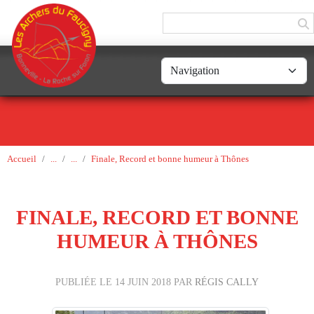
Panneau de gestion des cookies
Accueil
Finale, Record et bonne humeur à Thônes
FINALE, RECORD ET BONNE
HUMEUR À THÔNES
PUBLIÉE LE
14 JUIN 2018
PAR
RÉGIS CALLY